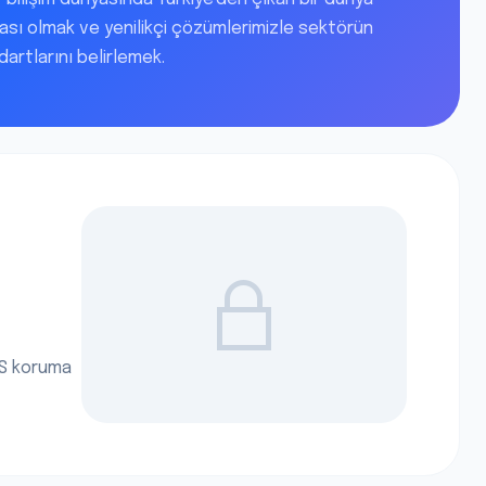
ası olmak ve yenilikçi çözümlerimizle sektörün
artlarını belirlemek.
DoS koruma