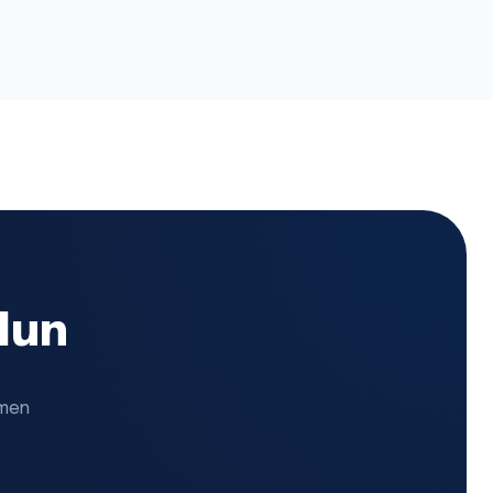
Olun
emen