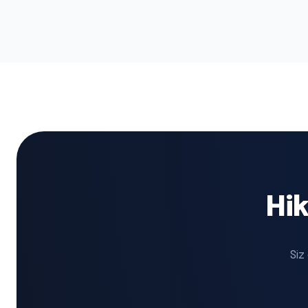
Hik
Siz