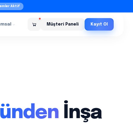
emler Aktif
umsal
Müşteri Paneli
Kayıt Ol
ünden
İnşa