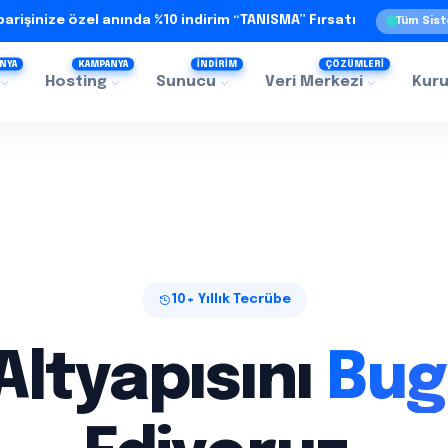
iparişinize özel anında %10 indirim “TANISMA” Fırsatı
Tüm Sist
NYA
KAMPANYA
İNDİRİM
ÇÖZÜMLERİ
Hosting
Sunucu
Veri Merkezi
Kur
10+ Yıllık Tecrübe
Altyapısını
Bug