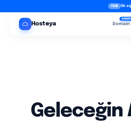
İlk s
YENİ
KAMPA
Hosteya
Domain
Geleceğin 