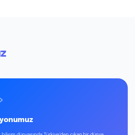
z
zyonumuz
 bilişim dünyasında Türkiye'den çıkan bir dünya