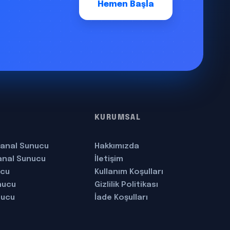
Hemen Başla
KURUMSAL
anal Sunucu
Hakkımızda
anal Sunucu
İletişim
ucu
Kullanım Koşulları
nucu
Gizlilik Politikası
nucu
İade Koşulları