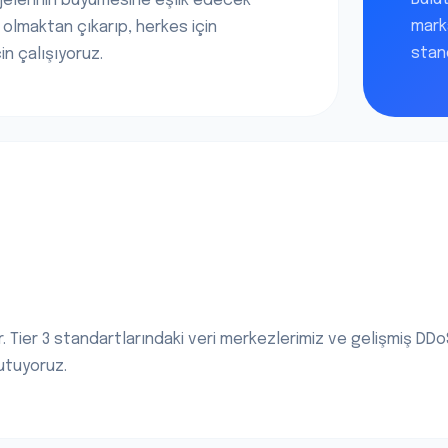
ojelerinin büyümesine eşlik edecek
mark
 olmaktan çıkarıp, herkes için
stand
in çalışıyoruz.
dur. Tier 3 standartlarındaki veri merkezlerimiz ve gelişmiş D
tutuyoruz.