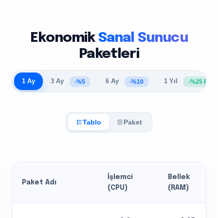
Ekonomik
Sanal Sunucu
Paketleri
3 Ay
6 Ay
1 Yıl
1 Ay
-%5
-%10
-%25 Fırsa
Tablo
Paket
İşlemci
Bellek
Paket Adı
(CPU)
(RAM)