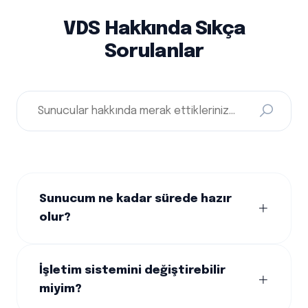
VDS Hakkında Sıkça
Sorulanlar
Sunucum ne kadar sürede hazır
olur?
VDS sunucularınız ödeme sonrası otomasyon
sistemimiz tarafından 15 dakika içinde kurulur
İşletim sistemini değiştirebilir
ve giriş bilgileriniz tarafınıza iletilir.
miyim?