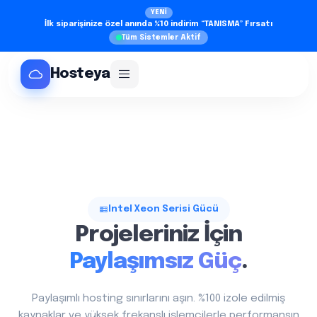
YENİ
İlk siparişinize özel anında %10 indirim “TANISMA” Fırsatı
Tüm Sistemler Aktif
Hosteya
Tam Kontrol
Root Erişimi
İle Özgür
Olun.
Paylaşımsız Güç
Kendi işletim sisteminizi seçin, istediğiniz yazılımı kurun.
VDS sunucunuzun her parametresini ihtiyacınıza göre