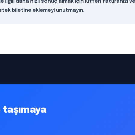
le ilgili daha hızlı sonuç almak için lütfen faturanızı v
stek biletine eklemeyi unutmayın.
ye taşımaya