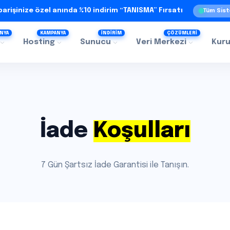
iparişinize özel anında %10 indirim “TANISMA” Fırsatı
Tüm Sist
NYA
KAMPANYA
İNDİRİM
ÇÖZÜMLERİ
Hosting
Sunucu
Veri Merkezi
Kur
İade
Koşulları
7 Gün Şartsız İade Garantisi ile Tanışın.