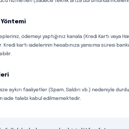
nucu hizmetleri (Sadece teknik arıza durumunda incelenir
 Yöntemi
pleriniz, ödemeyi yaptığınız kanala (Kredi Kartı veya Hav
lir. Kredi kartı iadelerinin hesabınıza yansıma süresi ban
bilir.
leri
e aykırı faaliyetler (Spam, Saldırı vb.) nedeniyle durdu
in iade talebi kabul edilmemektedir.