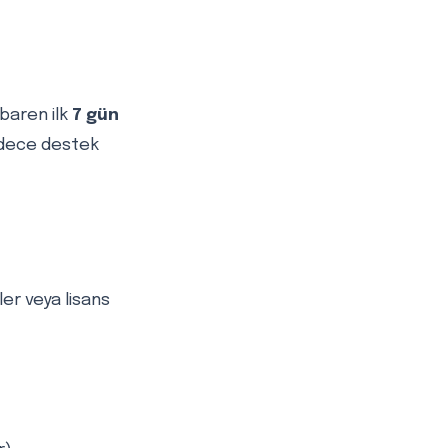
baren ilk
7 gün
sadece destek
er veya lisans