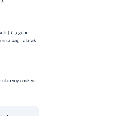
).
ale) 7 iş günü
kanıza bağlı olarak
rulan veya askıya