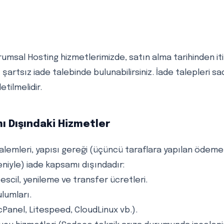
umsal Hosting hizmetlerimizde, satın alma tarihinden iti
 şartsız iade talebinde bulunabilirsiniz. İade talepleri 
etilmelidir.
ı Dışındaki Hizmetler
alemleri, yapısı gereği (üçüncü taraflara yapılan ödemel
eniyle) iade kapsamı dışındadır:
escil, yenileme ve transfer ücretleri.
ulumları.
(cPanel, Litespeed, CloudLinux vb.).