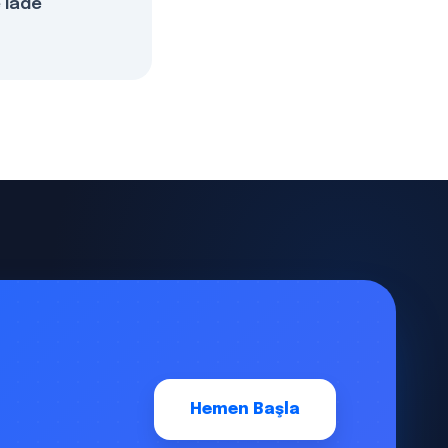
e iade
Hemen Başla