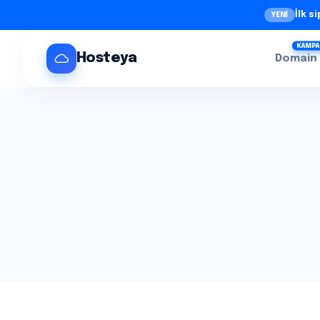
İlk s
YENİ
KAMPA
Hosteya
Domain