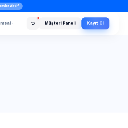
emler Aktif
umsal
Müşteri Paneli
Kayıt Ol