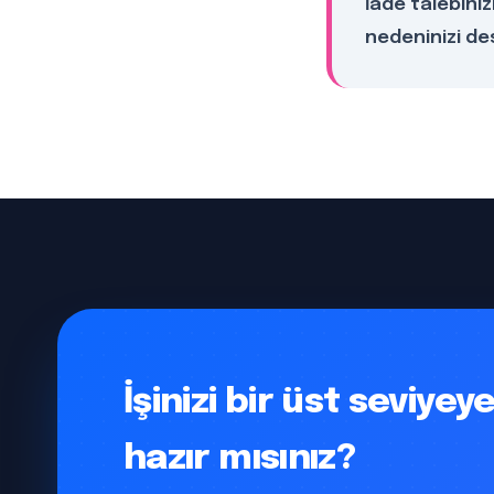
İade talebiniz
nedeninizi de
İşinizi bir üst seviye
hazır mısınız?